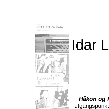
Idar 
Håkon og K
utgangspunk