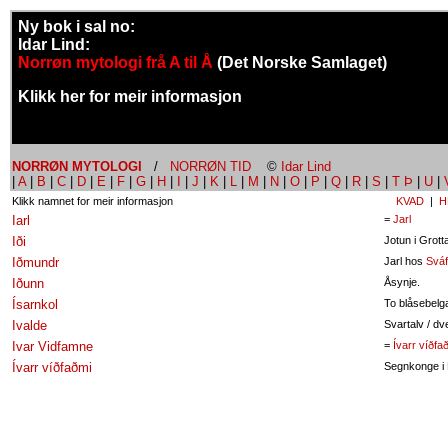
Ny bok i sal no:
Idar Lind:
Norrøn mytologi frå A til Å
(Det Norske Samlaget)
Klikk her for meir informasjon
NORRØN MYTOLOGI
/
NORRØN TID
©
Idar Lind
|
A
|
B
|
C
|
D
|
E
|
F
|
G
|
H
|
I
|
J
|
K
|
L
|
M
|
N
|
O
|
P
|
Q
|
R
|
S
|
T Þ
|
U
|
Klikk namnet for meir informasjon
KVAD
|
H
Iarl
=
Jarl
Iði
Jotun i Grot
Iðmundr
Jarl hos
Sváf
Iðunn
Åsynje.
Ísarnkol
To blåsebelg
Ivalde
Svartalv / dv
Ivar Vidfamne
=
Ívarr víðfa
Ívarr víðfaðmi
Segnkonge i 