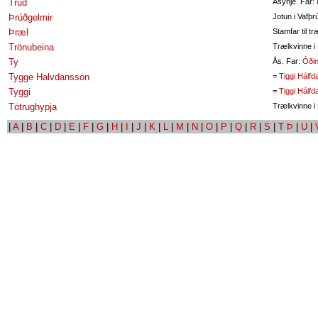
Trud
Åsynje. Far:
Þrúðgelmir
Jotun i Vafþr
Þræl
Stamfar til tr
Trönubeina
Trælkvinne i
Ty
Ås. Far:
Óði
Tygge Halvdansson
=
Tiggi Hálf
Tyggi
=
Tiggi Hálf
Tötrughypja
Trælkvinne i
|
A
|
B
|
C
|
D
|
E
|
F
|
G
|
H
|
I
|
J
|
K
|
L
|
M
|
N
|
O
|
P
|
Q
|
R
|
S
|
T Þ
|
U
|