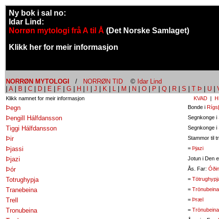
Ny bok i sal no:
Idar Lind:
Norrøn mytologi frå A til Å
(Det Norske Samlaget)
Klikk her for meir informasjon
NORRØN MYTOLOGI
/
NORRØN TID
©
Idar Lind
|
A
|
B
|
C
|
D
|
E
|
F
|
G
|
H
|
I
|
J
|
K
|
L
|
M
|
N
|
O
|
P
|
Q
|
R
|
S
|
T Þ
|
U
|
Klikk namnet for meir informasjon
KVAD
|
H
Þegn
Bonde i
Rígs
Þengill Hálfdansson
Segnkonge i
Tiggi Hálfdansson
Segnkonge i
Þir
Stammor til t
Þjassi
=
Þjazi
Þjazi
Jotun i Den 
Þór
Ås. Far:
Óði
Totrughypja
=
Tötrughypj
Tranebeina
=
Trönubeina
Trell
=
Þræl
Tronubeina
=
Trönubeina