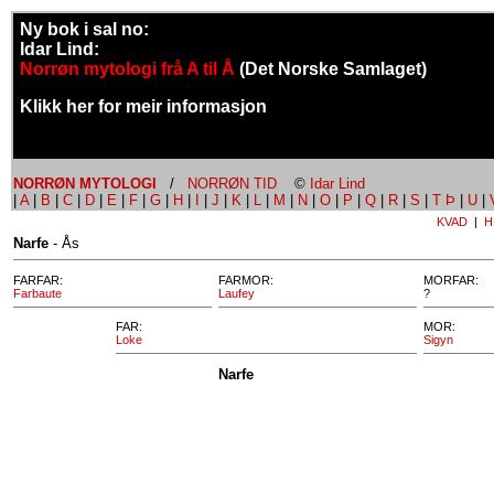
Ny bok i sal no:
Idar Lind:
Norrøn mytologi frå A til Å
(Det Norske Samlaget)
Klikk her for meir informasjon
NORRØN MYTOLOGI
/
NORRØN TID
©
Idar Lind
|
A
|
B
|
C
|
D
|
E
|
F
|
G
|
H
|
I
|
J
|
K
|
L
|
M
|
N
|
O
|
P
|
Q
|
R
|
S
|
T Þ
|
U
|
KVAD
|
H
Narfe
- Ås
FARFAR:
FARMOR:
MORFAR:
Farbaute
Laufey
?
FAR:
MOR:
Loke
Sigyn
Narfe