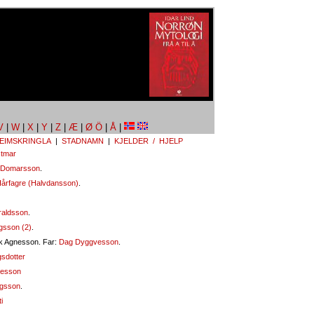
V
|
W
|
X
|
Y
|
Z
|
Æ
|
Ø Ö
|
Å
|
EIMSKRINGLA
|
STADNAMN
|
KJELDER / HJELP
stmar
 Domarsson
.
Hårfagre (Halvdansson)
.
raldsson
.
gsson (2)
.
ek Agnesson. Far:
Dag Dyggvesson
.
sdotter
esson
gsson
.
i