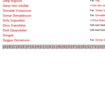
Danp Rígsson
Far:
Ríg
.
Danur hinn mikilláti
=
Dan den st
Domalde Vísbursson
Far:
Vísbur 
Domar Domaldesson
Far:
Domalde
Drífa Snjásdóttir
=
Driva Snøs
Driva Snøsdotter
Gift med Van
Drott Danpsdotter
Gift med Do
Dungad
Dyggve Domarsson
Far:
Domar 
|
A
|
B
|
C
|
D
|
E
|
F
|
G
|
H
|
I
|
J
|
K
|
L
|
M
|
N
|
O
|
P
|
Q
|
R
|
S
|
T Þ
|
U
|