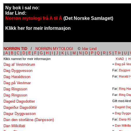
Ny bok i sal no:
Idar Lind:
Norrøn mytologi frå A til Å
(Det Norske Samlaget)
Klikk her for meir informasjon
NORRØN TID
/
NORRØN MYTOLOGI
©
Idar Lind
|
A
|
B
|
C
|
D
|
E
|
F
|
G
|
H
|
I
|
J
|
K
|
L
|
M
|
N
|
O
|
P
|
Q
|
R
|
S
|
T Þ
|
U
|
Klikk namnet for meir informasjon
KVAD
|
H
Dag af Vestmörum
=
Dag på Ve
Dag Dyggvesson
Far:
Dyggve
Dag Haraldsson
Far:
Harald 
Dag på Vestmar
Dag Ringsson
Far:
Ring Ha
Dag Ringsson
Far:
Ring Da
Dageid Dagsdotter
Gift med Alr
Dageiður Dagsdóttir
=
Dageid Dag
Dagur Dyggvasson
=
Dag Dyggv
Dan den storlåtne (Danpsson)
Far:
Danp Rí
Dan Milkillati
=
Dan Milkillat