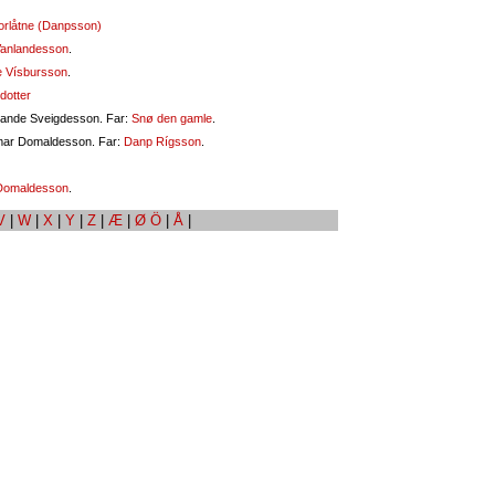
orlåtne (Danpsson)
Vanlandesson
.
 Vísbursson
.
dotter
lande Sveigdesson. Far:
Snø den gamle
.
mar Domaldesson. Far:
Danp Rígsson
.
Domaldesson
.
V
|
W
|
X
|
Y
|
Z
|
Æ
|
Ø Ö
|
Å
|