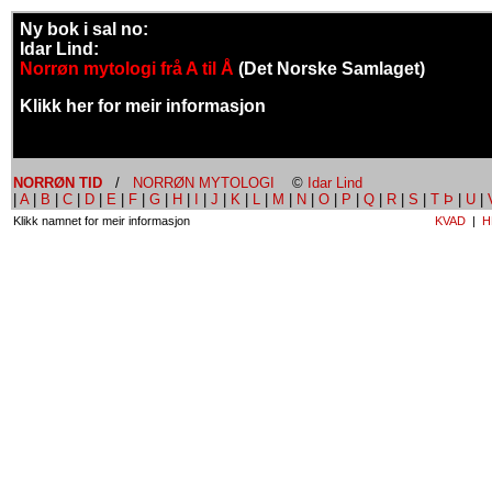
Ny bok i sal no:
Idar Lind:
Norrøn mytologi frå A til Å
(Det Norske Samlaget)
Klikk her for meir informasjon
NORRØN TID
/
NORRØN MYTOLOGI
©
Idar Lind
|
A
|
B
|
C
|
D
|
E
|
F
|
G
|
H
|
I
|
J
|
K
|
L
|
M
|
N
|
O
|
P
|
Q
|
R
|
S
|
T Þ
|
U
|
Klikk namnet for meir informasjon
KVAD
|
H