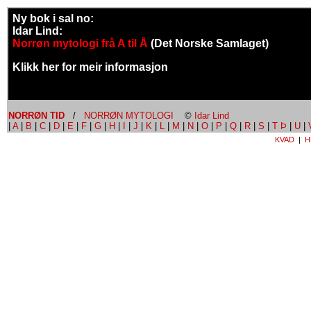
Ny bok i sal no:
Idar Lind:
Norrøn mytologi frå A til Å
(Det Norske Samlaget)
Klikk her for meir informasjon
NORRØN TID
/
NORRØN MYTOLOGI
©
Idar Lind
|
A
|
B
|
C
|
D
|
E
|
F
|
G
|
H
|
I
|
J
|
K
|
L
|
M
|
N
|
O
|
P
|
Q
|
R
|
S
|
T Þ
|
U
|
KVAD
|
H