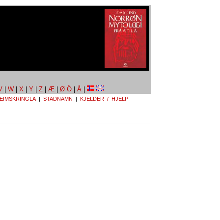
V
|
W
|
X
|
Y
|
Z
|
Æ
|
Ø Ö
|
Å
|
EIMSKRINGLA
|
STADNAMN
|
KJELDER / HJELP