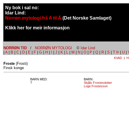
Ny bok i sal no:
Idar Lind:
Norrøn mytologi frå A til Å
(Det Norske Samlaget)
Klikk her for meir informasjon
NORRØN TID
/
NORRØN MYTOLOGI
©
Idar Lind
|
A
|
B
|
C
|
D
|
E
|
F
|
G
|
H
|
I
|
J
|
K
|
L
|
M
|
N
|
O
|
P
|
Q
|
R
|
S
|
T Þ
|
U
|
KVAD
|
H
Froste
(Frosti)
Finsk konge
BARN MED:
BARN:
?
Skjålv Frostesdotter
Loge Frostesson