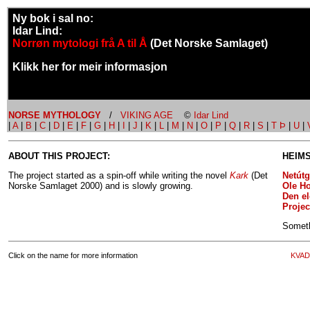
Ny bok i sal no:
Idar Lind:
Norrøn mytologi frå A til Å
(Det Norske Samlaget)
Klikk her for meir informasjon
NORSE MYTHOLOGY
/
VIKING AGE
©
Idar Lind
|
A
|
B
|
C
|
D
|
E
|
F
|
G
|
H
|
I
|
J
|
K
|
L
|
M
|
N
|
O
|
P
|
Q
|
R
|
S
|
T Þ
|
U
|
ABOUT THIS PROJECT:
HEIMS
The project started as a spin-off while writing the novel
Kark
(Det
Netútg
Norske Samlaget 2000) and is slowly growing.
Ole H
Den el
Projec
Someth
Click on the name for more information
KVAD