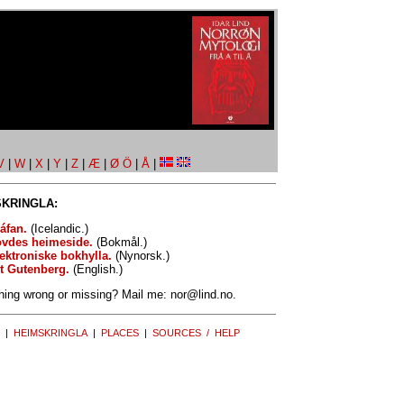
V
|
W
|
X
|
Y
|
Z
|
Æ
|
Ø Ö
|
Å
|
KRINGLA:
áfan.
(Icelandic.)
ovdes heimeside.
(Bokmål.)
ektroniske bokhylla.
(Nynorsk.)
t Gutenberg.
(English.)
ing wrong or missing? Mail me: nor
@
lind.no.
|
HEIMSKRINGLA
|
PLACES
|
SOURCES / HELP