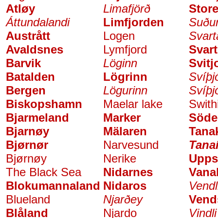
Atløy
Limafjörð
Store
Áttundalandi
Limfjorden
Suðu
Austrått
Logen
Svart
Avaldsnes
Lymfjord
Svar
Barvik
Löginn
Svitj
Batalden
Lögrinn
Svíþj
Bergen
Lögurinn
Svíþj
Biskopshamn
Maelar lake
Swith
Bjarmeland
Marker
Söde
Bjarnøy
Mälaren
Tanak
Bjørnør
Narvesund
Tana
Bjørnøy
Nerike
Upps
The Black Sea
Nidarnes
Vana
Blokumannaland
Nidaros
Vendl
Blueland
Njarðey
Vend
Blåland
Njardo
Vindli