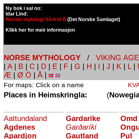
Ny bok i sal no:
Idar Lind:
Norrøn mytologi frå A til Å
(Det Norske Samlaget)
Klikk her for meir informasjon
NORSE MYTHOLOGY
/
VIKING AGE
|
A
|
B
|
C
|
D
|
E
|
F
|
G
|
H
|
I
|
J
|
K
|
L
|
Æ
|
Ø Ö
|
Å
|
For maps: Click on a name
KV
Places in Heimskringla:
(
Nowegi
Aattundaland
Gardarike
Omd
Agdenes
Garðaríki
Ongu
Apardjon
Gautland
Pul