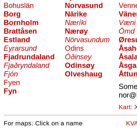
Bohuslän
Norvasund
Venne
Borg
Närike
Väne
Bornholm
Næríki
Væni
Brattåsen
Nærøy
Ömd
Estland
Nörvasundum
Øres
Eyrarsund
Odins
Åsah
Fjadrundaland
Óðinsey
Åsal
Fjaðryndaland
Odinsøy
Åsga
Fjón
Olveshaug
Åttu
Fyen
Somet
Fyn
nor
@
Kart:
For maps: Click on a name
KV