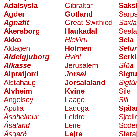
Adalsysla
Gibraltar
Saks
Agder
Gotland
Sarp
Agnafit
Great Swithiod
Saxl
Akersborg
Haukadal
Seal
Akko
Hleiðru
Sela
Aldagen
Holmen
Selu
Aldeigjuborg
Hvini
Serk
Alkasse
Jerusalem
Síða
Alptafjord
Jorsal
Sigt
Alstahaug
Jorsalaland
Sigtún
Alvheim
Kvine
Sile
Angelsey
Laage
Sili
Apulia
Ladoga
Sjál
Ásaheimur
Leidre
Sjæll
Ásaland
Leire
Sode
Ásgarð
Lejre
Stara