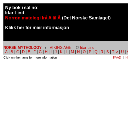
Ny bok i sal no:
Idar Lind:
Norrøn mytologi frå A til Å
(Det Norske Samlaget)
Klikk her for meir informasjon
NORSE MYTHOLOGY
/
VIKING AGE
©
Idar Lind
|
A
|
B
|
C
|
D
|
E
|
F
|
G
|
H
|
I
|
J
|
K
|
L
|
M
|
N
|
O
|
P
|
Q
|
R
|
S
|
T Þ
|
U
|
Click on the name for more information
KVAD
|
H