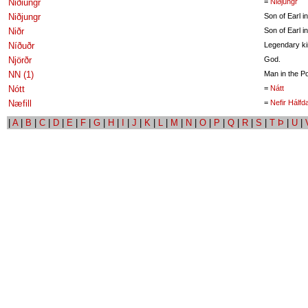
Niðiungr
=
Niðjungr
Niðjungr
Son of Earl i
Niðr
Son of Earl i
Níðuðr
Legendary ki
Njörðr
God.
NN (1)
Man in the P
Nótt
=
Nátt
Næfill
=
Nefir Hálf
|
A
|
B
|
C
|
D
|
E
|
F
|
G
|
H
|
I
|
J
|
K
|
L
|
M
|
N
|
O
|
P
|
Q
|
R
|
S
|
T Þ
|
U
|