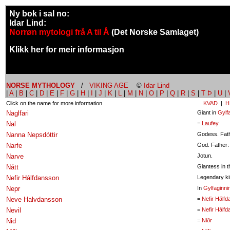
Ny bok i sal no:
Idar Lind:
Norrøn mytologi frå A til Å
(Det Norske Samlaget)
Klikk her for meir informasjon
NORSE MYTHOLOGY
/
VIKING AGE
©
Idar Lind
|
A
|
B
|
C
|
D
|
E
|
F
|
G
|
H
|
I
|
J
|
K
|
L
|
M
|
N
|
O
|
P
|
Q
|
R
|
S
|
T Þ
|
U
|
Click on the name for more information
KVAD
|
H
Naglfari
Giant in
Gylf
Nal
=
Laufey
Nanna Nepsdóttir
Godess. Fat
Narfe
God. Father
Narve
Jotun.
Nátt
Giantess in 
Nefir Hálfdansson
Legendary ki
Nepr
In
Gylfaginni
Neve Halvdansson
=
Nefir Hálf
Nevil
=
Nefir Hálf
Nid
=
Niðr