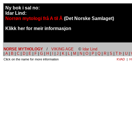
Ny bok i sal no:
Idar Lind:
Norrøn mytologi frå A til Å
(Det Norske Samlaget)
Klikk her for meir informasjon
NORSE MYTHOLOGY
/
VIKING AGE
©
Idar Lind
|
A
|
B
|
C
|
D
|
E
|
F
|
G
|
H
|
I
|
J
|
K
|
L
|
M
|
N
|
O
|
P
|
Q
|
R
|
S
|
T Þ
|
U
|
Click on the name for more information
KVAD
|
H