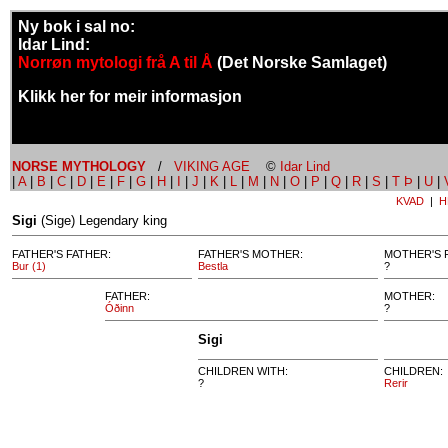
Ny bok i sal no:
Idar Lind:
Norrøn mytologi frå A til Å
(Det Norske Samlaget)
Klikk her for meir informasjon
NORSE MYTHOLOGY
/
VIKING AGE
©
Idar Lind
|
A
|
B
|
C
|
D
|
E
|
F
|
G
|
H
|
I
|
J
|
K
|
L
|
M
|
N
|
O
|
P
|
Q
|
R
|
S
|
T Þ
|
U
|
KVAD
|
H
Sigi
(Sige) Legendary king
FATHER'S FATHER:
FATHER'S MOTHER:
MOTHER'S 
Bur (1)
Bestla
?
FATHER:
MOTHER:
Óðinn
?
Sigi
CHILDREN WITH:
CHILDREN:
?
Rerir