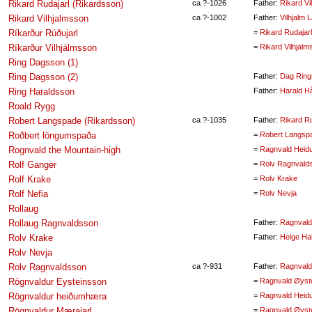
Rikard Rudajarl (Rikardsson)
ca ?-1026
Father:
Rikard Vi
Rikard Vilhjalmsson
ca ?-1002
Father:
Vilhjalm
Ríkarður Rúðujarl
=
Rikard Rudajar
Ríkarður Vilhjálmsson
=
Rikard Vilhjalm
Ring Dagsson (1)
Ring Dagsson (2)
Father:
Dag Ring
Ring Haraldsson
Father:
Harald H
Roald Rygg
Robert Langspade (Rikardsson)
ca ?-1035
Father:
Rikard Ru
Roðbert löngumspaða
=
Robert Langsp
Rognvald the Mountain-high
=
Ragnvald Heid
Rolf Ganger
=
Rolv Ragnvald
Rolf Krake
=
Rolv Krake
Rolf Nefia
=
Rolv Nevja
Rollaug
Rollaug Ragnvaldsson
Father:
Ragnvald
Rolv Krake
Father:
Helge Ha
Rolv Nevja
Rolv Ragnvaldsson
ca ?-931
Father:
Ragnvald
Rögnvaldur Eysteinsson
=
Ragnvald Øyst
Rögnvaldur heiðumhæra
=
Ragnvald Heid
Rögnvaldur Mærajarl
=
Ragnvald Øyst