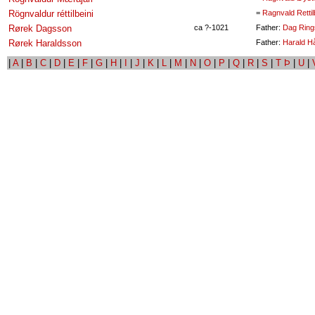
Rögnvaldur réttilbeini
=
Ragnvald Retti
Rørek Dagsson
ca ?-1021
Father:
Dag Ring
Rørek Haraldsson
Father:
Harald H
|
A
|
B
|
C
|
D
|
E
|
F
|
G
|
H
|
I
|
J
|
K
|
L
|
M
|
N
|
O
|
P
|
Q
|
R
|
S
|
T Þ
|
U
|