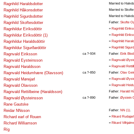
Ragnhild Haraldsdotter
Married to Halvd
Ragnhild Håkonsdotter
Married to Skoft
Ragnhild Sigurdsdotter
Married to Halvd
Ragnhild Skoftesdotter
Father:
Skofte 
Ragnhildur Eiríksdóttir
=
Ragnhild Eiriksd
Ragnhildur Eiríksdóttir (1)
=
Ragnhild Eiriksd
Ragnhildur Haraldsdóttir
=
Ragnhild Haral
Ragnhildur Sigurðardóttir
=
Ragnhild Sigur
Ragnvald Eiriksson
ca ?-934
Father:
Eirik Blo
Ragnvald Eysteinsson
=
Ragnvald Øyst
Ragnvald Haraldsson
=
Ragnvald Retti
Ragnvald Heidumhære (Olavsson)
ca ?-850
Father:
Olav Gei
Ragnvald Mørejarl
=
Ragnvald Øyst
Ragnvald Olavsson
=
Ragnvald Heid
Ragnvald Rettilbeine (Haraldsson)
Father:
Harald H
Ragnvald Øysteinsson
ca ?-890
Father:
Øystein 
Rane Gautske
Reidar NNsson
Father:
NN (1)
.
Richard earl of Rouen
=
Rikard Rudajar
Richard Williamson
=
Rikard Vilhjalm
Ríg