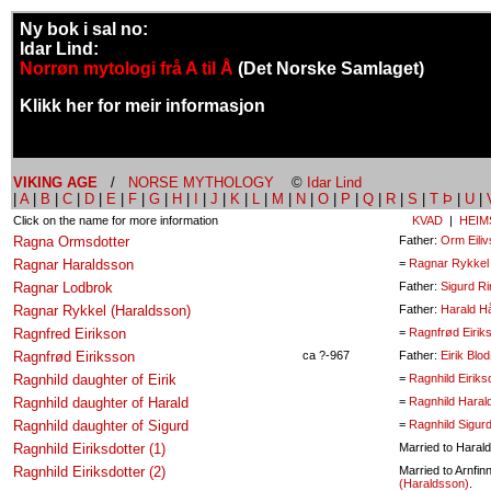
Ny bok i sal no:
Idar Lind:
Norrøn mytologi frå A til Å
(Det Norske Samlaget)
Klikk her for meir informasjon
VIKING AGE
/
NORSE MYTHOLOGY
©
Idar Lind
|
A
|
B
|
C
|
D
|
E
|
F
|
G
|
H
|
I
|
J
|
K
|
L
|
M
|
N
|
O
|
P
|
Q
|
R
|
S
|
T Þ
|
U
|
Click on the name for more information
KVAD
|
HEIM
Ragna Ormsdotter
Father:
Orm Eili
Ragnar Haraldsson
=
Ragnar Rykkel
Ragnar Lodbrok
Father:
Sigurd Ri
Ragnar Rykkel (Haraldsson)
Father:
Harald H
Ragnfred Eirikson
=
Ragnfrød Eirik
Ragnfrød Eiriksson
ca ?-967
Father:
Eirik Blo
Ragnhild daughter of Eirik
=
Ragnhild Eiriksd
Ragnhild daughter of Harald
=
Ragnhild Haral
Ragnhild daughter of Sigurd
=
Ragnhild Sigur
Ragnhild Eiriksdotter (1)
Married to Haral
Ragnhild Eiriksdotter (2)
Married to Arnfi
(Haraldsson)
.