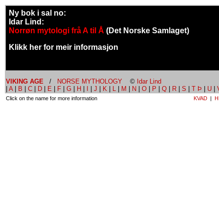
Ny bok i sal no:
Idar Lind:
Norrøn mytologi frå A til Å
(Det Norske Samlaget)
Klikk her for meir informasjon
VIKING AGE
/
NORSE MYTHOLOGY
©
Idar Lind
|
A
|
B
|
C
|
D
|
E
|
F
|
G
|
H
|
I
|
J
|
K
|
L
|
M
|
N
|
O
|
P
|
Q
|
R
|
S
|
T Þ
|
U
|
Click on the name for more information
KVAD
|
H