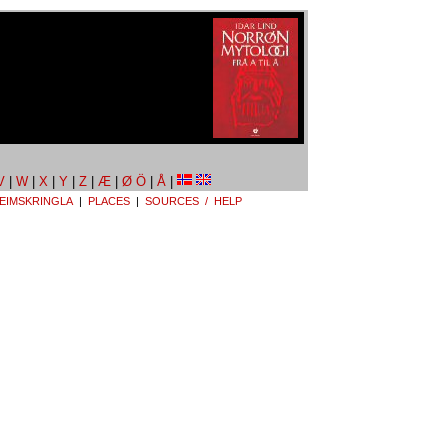
V
|
W
|
X
|
Y
|
Z
|
Æ
|
Ø Ö
|
Å
|
EIMSKRINGLA
|
PLACES
|
SOURCES / HELP