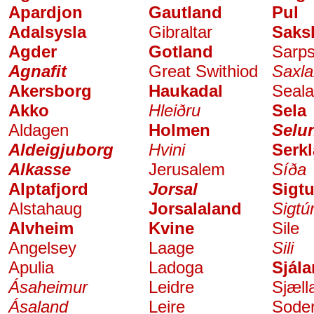
Apardjon
Gautland
Pul
Adalsysla
Gibraltar
Saks
Agder
Gotland
Sarp
Agnafit
Great Swithiod
Saxl
Akersborg
Haukadal
Seal
Akko
Hleiðru
Sela
Aldagen
Holmen
Selu
Aldeigjuborg
Hvini
Serk
Alkasse
Jerusalem
Síða
Alptafjord
Jorsal
Sigt
Alstahaug
Jorsalaland
Sigtún
Alvheim
Kvine
Sile
Angelsey
Laage
Sili
Apulia
Ladoga
Sjál
Ásaheimur
Leidre
Sjæll
Ásaland
Leire
Sode