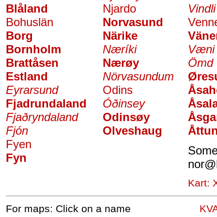
Blåland
Njardo
Vindli
Bohuslän
Norvasund
Venne
Borg
Närike
Väne
Bornholm
Næríki
Væni
Brattåsen
Nærøy
Ömd
Estland
Nörvasundum
Øres
Eyrarsund
Odins
Åsah
Fjadrundaland
Óðinsey
Åsal
Fjaðryndaland
Odinsøy
Åsga
Fjón
Olveshaug
Åttu
Fyen
Somet
Fyn
nor
@
Kart:
For maps: Click on a name
KV