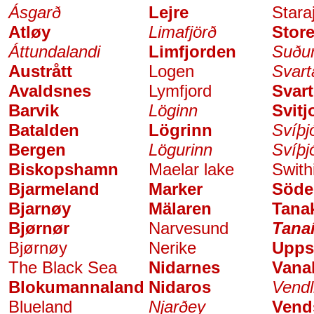
Ásgarð
Lejre
Stara
Atløy
Limafjörð
Store
Áttundalandi
Limfjorden
Suðu
Austrått
Logen
Svart
Avaldsnes
Lymfjord
Svar
Barvik
Löginn
Svitj
Batalden
Lögrinn
Svíþj
Bergen
Lögurinn
Svíþj
Biskopshamn
Maelar lake
Swith
Bjarmeland
Marker
Söde
Bjarnøy
Mälaren
Tanak
Bjørnør
Narvesund
Tana
Bjørnøy
Nerike
Upps
The Black Sea
Nidarnes
Vana
Blokumannaland
Nidaros
Vendl
Blueland
Njarðey
Vend