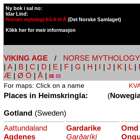
Ny bok i sal no:
Idar Lind:
Norrøn mytologi frå A til Å
(Det Norske Samlaget)
Klikk her for meir informasjon
VIKING AGE
/
NORSE MYTHOLOGY
|
A
|
B
|
C
|
D
|
E
|
F
|
G
|
H
|
I
|
J
|
K
|
L
|
Æ
|
Ø Ö
|
Å
|
For maps: Click on a name
KV
Places in Heimskringla:
(
Nowegi
Gotland
(Sweden)
Aattundaland
Gardarike
Omd
Agdenes
Garðaríki
Ongu