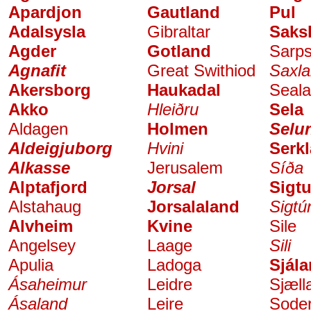
Apardjon
Gautland
Pul
Adalsysla
Gibraltar
Saks
Agder
Gotland
Sarp
Agnafit
Great Swithiod
Saxl
Akersborg
Haukadal
Seal
Akko
Hleiðru
Sela
Aldagen
Holmen
Selu
Aldeigjuborg
Hvini
Serk
Alkasse
Jerusalem
Síða
Alptafjord
Jorsal
Sigt
Alstahaug
Jorsalaland
Sigtún
Alvheim
Kvine
Sile
Angelsey
Laage
Sili
Apulia
Ladoga
Sjál
Ásaheimur
Leidre
Sjæll
Ásaland
Leire
Sode