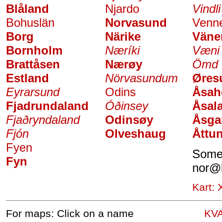
Blåland
Njardo
Vindli
Bohuslän
Norvasund
Venne
Borg
Närike
Väne
Bornholm
Næríki
Væni
Brattåsen
Nærøy
Ömd
Estland
Nörvasundum
Øres
Eyrarsund
Odins
Åsah
Fjadrundaland
Óðinsey
Åsal
Fjaðryndaland
Odinsøy
Åsga
Fjón
Olveshaug
Åttu
Fyen
Somet
Fyn
nor
@
Kart:
For maps: Click on a name
KV