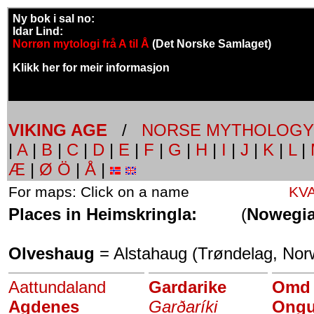
Ny bok i sal no:
Idar Lind:
Norrøn mytologi frå A til Å
(Det Norske Samlaget)
Klikk her for meir informasjon
VIKING AGE
/
NORSE MYTHOLOGY
|
A
|
B
|
C
|
D
|
E
|
F
|
G
|
H
|
I
|
J
|
K
|
L
|
Æ
|
Ø Ö
|
Å
|
For maps: Click on a name
KV
Places in Heimskringla:
(
Nowegi
Olveshaug
= Alstahaug (Trøndelag, Nor
Aattundaland
Gardarike
Omd
Agdenes
Garðaríki
Ongu