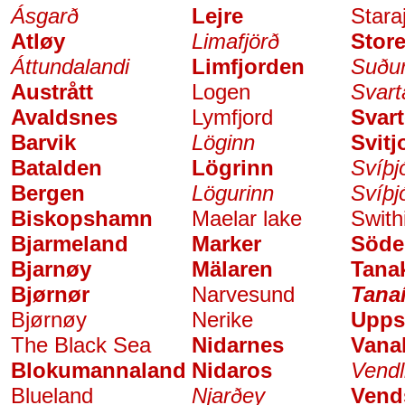
Ásgarð
Lejre
Stara
Atløy
Limafjörð
Store
Áttundalandi
Limfjorden
Suðu
Austrått
Logen
Svart
Avaldsnes
Lymfjord
Svar
Barvik
Löginn
Svitj
Batalden
Lögrinn
Svíþj
Bergen
Lögurinn
Svíþj
Biskopshamn
Maelar lake
Swith
Bjarmeland
Marker
Söde
Bjarnøy
Mälaren
Tanak
Bjørnør
Narvesund
Tana
Bjørnøy
Nerike
Upps
The Black Sea
Nidarnes
Vana
Blokumannaland
Nidaros
Vendl
Blueland
Njarðey
Vend