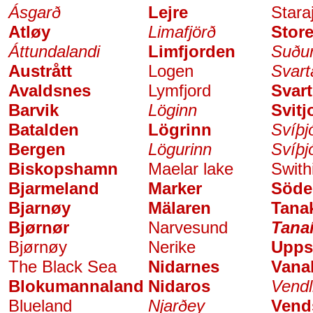
Ásgarð
Lejre
Stara
Atløy
Limafjörð
Store
Áttundalandi
Limfjorden
Suðu
Austrått
Logen
Svart
Avaldsnes
Lymfjord
Svar
Barvik
Löginn
Svitj
Batalden
Lögrinn
Svíþj
Bergen
Lögurinn
Svíþj
Biskopshamn
Maelar lake
Swith
Bjarmeland
Marker
Söde
Bjarnøy
Mälaren
Tanak
Bjørnør
Narvesund
Tana
Bjørnøy
Nerike
Upps
The Black Sea
Nidarnes
Vana
Blokumannaland
Nidaros
Vendl
Blueland
Njarðey
Vend