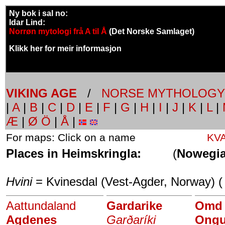
Ny bok i sal no:
Idar Lind:
Norrøn mytologi frå A til Å
(Det Norske Samlaget)
Klikk her for meir informasjon
VIKING AGE
/
NORSE MYTHOLOGY
|
A
|
B
|
C
|
D
|
E
|
F
|
G
|
H
|
I
|
J
|
K
|
L
|
Æ
|
Ø Ö
|
Å
|
For maps: Click on a name
KV
Places in Heimskringla:
(
Nowegi
Hvini
= Kvinesdal (Vest-Agder, Norway) 
Aattundaland
Gardarike
Omd
Agdenes
Garðaríki
Ongu