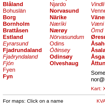
Blåland
Njardo
Vindli
Bohuslän
Norvasund
Venne
Borg
Närike
Väne
Bornholm
Næríki
Væni
Brattåsen
Nærøy
Ömd
Estland
Nörvasundum
Øres
Eyrarsund
Odins
Åsah
Fjadrundaland
Óðinsey
Åsal
Fjaðryndaland
Odinsøy
Åsga
Fjón
Olveshaug
Åttu
Fyen
Somet
Fyn
nor
@
Kart:
For maps: Click on a name
KV