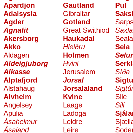
Apardjon
Gautland
Pul
Adalsysla
Gibraltar
Saks
Agder
Gotland
Sarp
Agnafit
Great Swithiod
Saxl
Akersborg
Haukadal
Seal
Akko
Hleiðru
Sela
Aldagen
Holmen
Selu
Aldeigjuborg
Hvini
Serk
Alkasse
Jerusalem
Síða
Alptafjord
Jorsal
Sigt
Alstahaug
Jorsalaland
Sigtún
Alvheim
Kvine
Sile
Angelsey
Laage
Sili
Apulia
Ladoga
Sjál
Ásaheimur
Leidre
Sjæll
Ásaland
Leire
Sode