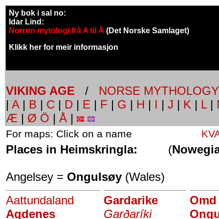
Ny bok i sal no:
Idar Lind:
Norrøn mytologi frå A til Å
(Det Norske Samlaget)
Klikk her for meir informasjon
VIKING AGE
/
NORSE MYTHOLOGY
|
A
|
B
|
C
|
D
|
E
|
F
|
G
|
H
|
I
|
J
|
K
|
L
|
Æ
|
Ø Ö
|
Å
|
For maps: Click on a name
KV
Places in Heimskringla:
(
Nowegi
Angelsey =
Ongulsøy
(Wales)
Aattundaland
Gardarike
Omd
Agdenes
Garðaríki
Ongu