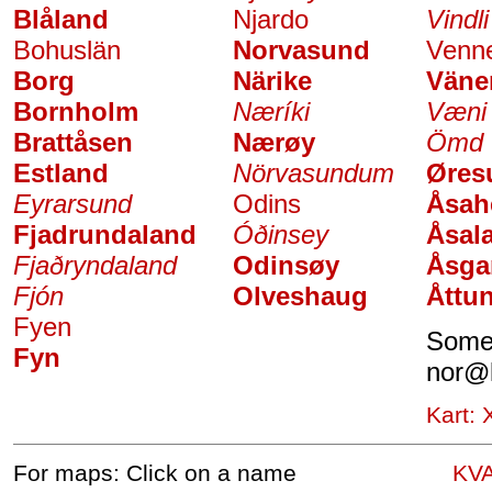
Blåland
Njardo
Vindli
Bohuslän
Norvasund
Venne
Borg
Närike
Väne
Bornholm
Næríki
Væni
Brattåsen
Nærøy
Ömd
Estland
Nörvasundum
Øres
Eyrarsund
Odins
Åsah
Fjadrundaland
Óðinsey
Åsal
Fjaðryndaland
Odinsøy
Åsga
Fjón
Olveshaug
Åttu
Fyen
Somet
Fyn
nor
@
Kart:
For maps: Click on a name
KV