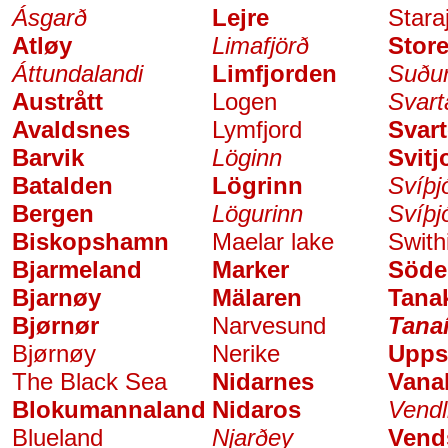
Ásgarð
Lejre
Stara
Atløy
Limafjörð
Store
Áttundalandi
Limfjorden
Suðu
Austrått
Logen
Svart
Avaldsnes
Lymfjord
Svar
Barvik
Löginn
Svitj
Batalden
Lögrinn
Svíþj
Bergen
Lögurinn
Svíþj
Biskopshamn
Maelar lake
Swith
Bjarmeland
Marker
Söde
Bjarnøy
Mälaren
Tanak
Bjørnør
Narvesund
Tana
Bjørnøy
Nerike
Upps
The Black Sea
Nidarnes
Vana
Blokumannaland
Nidaros
Vendl
Blueland
Njarðey
Vend