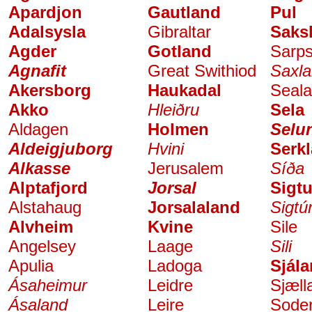
Apardjon
Gautland
Pul
Adalsysla
Gibraltar
Saks
Agder
Gotland
Sarp
Agnafit
Great Swithiod
Saxl
Akersborg
Haukadal
Seal
Akko
Hleiðru
Sela
Aldagen
Holmen
Selu
Aldeigjuborg
Hvini
Serk
Alkasse
Jerusalem
Síða
Alptafjord
Jorsal
Sigt
Alstahaug
Jorsalaland
Sigtún
Alvheim
Kvine
Sile
Angelsey
Laage
Sili
Apulia
Ladoga
Sjál
Ásaheimur
Leidre
Sjæll
Ásaland
Leire
Sode