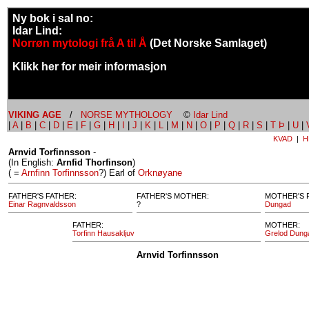
Ny bok i sal no:
Idar Lind:
Norrøn mytologi frå A til Å
(Det Norske Samlaget)
Klikk her for meir informasjon
VIKING AGE
/
NORSE MYTHOLOGY
©
Idar Lind
|
A
|
B
|
C
|
D
|
E
|
F
|
G
|
H
|
I
|
J
|
K
|
L
|
M
|
N
|
O
|
P
|
Q
|
R
|
S
|
T Þ
|
U
|
KVAD
|
H
Arnvid Torfinnsson
-
(In English:
Arnfid Thorfinson
)
( =
Arnfinn Torfinnsson
?) Earl of
Orknøyane
FATHER'S FATHER:
FATHER'S MOTHER:
MOTHER'S 
Einar Ragnvaldsson
?
Dungad
FATHER:
MOTHER:
Torfinn Hausakljuv
Grelod Dung
Arnvid Torfinnsson