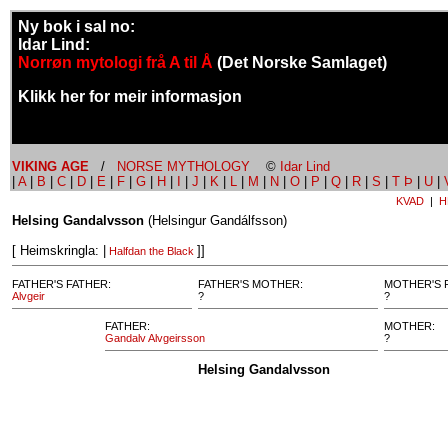
Ny bok i sal no:
Idar Lind:
Norrøn mytologi frå A til Å
(Det Norske Samlaget)
Klikk her for meir informasjon
VIKING AGE
/
NORSE MYTHOLOGY
©
Idar Lind
|
A
|
B
|
C
|
D
|
E
|
F
|
G
|
H
|
I
|
J
|
K
|
L
|
M
|
N
|
O
|
P
|
Q
|
R
|
S
|
T Þ
|
U
|
KVAD
|
H
Helsing Gandalvsson
(Helsingur Gandálfsson)
[ Heimskringla: |
]]
Halfdan the Black
FATHER'S FATHER:
FATHER'S MOTHER:
MOTHER'S 
Alvgeir
?
?
FATHER:
MOTHER:
Gandalv Alvgeirsson
?
Helsing Gandalvsson