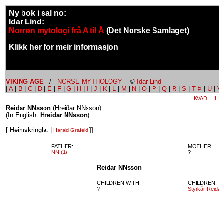
Ny bok i sal no:
Idar Lind:
Norrøn mytologi frå A til Å
(Det Norske Samlaget)
Klikk her for meir informasjon
VIKING AGE
/
NORSE MYTHOLOGY
©
Idar Lind
|
A
|
B
|
C
|
D
|
E
|
F
|
G
|
H
|
I
|
J
|
K
|
L
|
M
|
N
|
O
|
P
|
Q
|
R
|
S
|
T Þ
|
U
|
KVAD
|
H
Reidar NNsson
(Hreiðar NNsson)
(In English:
Hreidar NNsson
)
[ Heimskringla: |
]]
Harald Grafeld
FATHER:
MOTHER:
NN (1)
?
Reidar NNsson
CHILDREN WITH:
CHILDREN:
?
Styrkår Reid