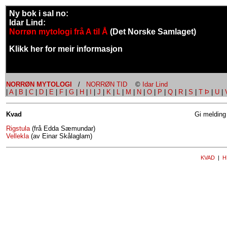
Ny bok i sal no:
Idar Lind:
Norrøn mytologi frå A til Å
(Det Norske Samlaget)
Klikk her for meir informasjon
NORRØN MYTOLOGI
/
NORRØN TID
©
Idar Lind
|
A
|
B
|
C
|
D
|
E
|
F
|
G
|
H
|
I
|
J
|
K
|
L
|
M
|
N
|
O
|
P
|
Q
|
R
|
S
|
T Þ
|
U
|
Kvad
Gi melding 
Rigstula
(frå Edda Sæmundar)
Vellekla
(av Einar Skålaglam)
KVAD
|
H