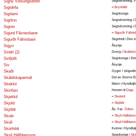
Signý Völsungsdóttir
Segndronning. F
Sigrdrifa
=
Brynhildr
Sigrlami
Segnkonge.
Sigrlinn
Segndronning i 
Sigrún
Segndronning i 
Sigurd Fåvnesbane
=
Sigurðr Fáfnis
Sigurðr Fáfnisbani
Segnhelt i Den 
Sigyn
Åsynje.
Sindri (2)
Dverg i
Skáldsk
Sinfjötli
Segnkonge i De
Siv
Åsynje.
Skaði
Gyger / skigudi
Skáldskaparmál
Del av Snorre-E
Skekkil
Mann i Hyndluljó
Skinfaxi
Hesten til
Dagr
.
Skjekkil
=
Skekkil
Skjold
=
Skjöldr
Skjöldr
Ås. Far:
Óðinn
.
Skule
=
Skyli Hálfdan
Skúli
=
Skyli Hálfdan
Skúrhildr
Kvinne i Hyndlul
Skyli Hálfdansson
Segnkonge i
Ská