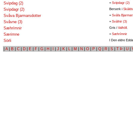
Svipdag (2)
=
Svipdagr (2)
Svipdagr (2)
Berserk i
Skáld
Svåva Bjarmarsdotter
=
Sváfa Bjarmars
Svåvne (3)
=
Sváfnir (3)
Sæhrímnir
Gris i
Valhöll
.
Særimne
=
Sæhrímnir
Sörli
I Den eldre Edd
|
A
|
B
|
C
|
D
|
E
|
F
|
G
|
H
|
I
|
J
|
K
|
L
|
M
|
N
|
O
|
P
|
Q
|
R
|
S
|
T Þ
|
U
|