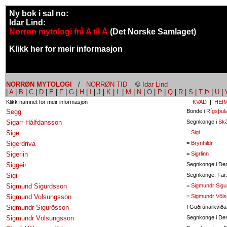
Ny bok i sal no:
Idar Lind:
Norrøn mytologi frå A til Å
(Det Norske Samlaget)
Klikk her for meir informasjon
NORRØN MYTOLOGI
/
NORRØN TID
©
Idar Lind
|
A
|
B
|
C
|
D
|
E
|
F
|
G
|
H
|
I
|
J
|
K
|
L
|
M
|
N
|
O
|
P
|
Q
|
R
|
S
|
T Þ
|
U
|
Klikk namnet for meir informasjon
KVAD
|
HEI
Segg
Bonde i
Rígsþul
Sigarr Hálfdansson
Segnkonge i
Ská
Sige
=
Sigi
Sigerdriva
=
Brynhildr
Sigerlin
=
Sigrlinn
Siggeir
Segnkonge i Den
Sigi
Segnkonge. Far
Sigmund Sigurdsson
=
Sigmundr Sig
Sigmund Volsungsson
=
Sigmundr Völ
Sigmundr Sigurðsson
I Guðrúnarkviða
Sigmundr Völsungsson
Segnkonge i De