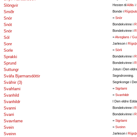
Slöngvir
Hesten til
Aðils
i
Smiðr
Bonde i
Rígsþul
Snòr
=
Snör
Snót
Bondekvinne i
R
Snör
Bondekvinne i
R
Sól
=
Alveglans / Gul
Sonr
Jarleson i
Rígsþ
Sorle
=
Sörli
Sprakki
Bondekvinne i
R
Sprund
Bondekvinne i
R
Suttungr
Jotun i Den eld
Sváfa Bjarmarsdóttir
Segndronning.
Sváfnir (3)
Segnkonge i Den
Svafrlami
=
Sigrlami
Svanhild
=
Svanhildr
Svanhildr
I Den eldre Edd
Svanni
Bondekvinne i
R
Svarri
Bondekvinne i
R
Svavrlame
=
Sigrlami
Svein
=
Sveinn
Sveinn
Jarleson i
Rígsþ