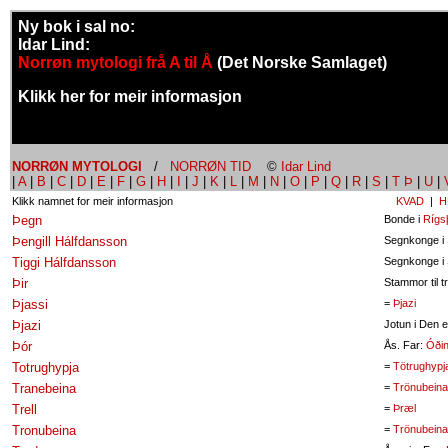
Ny bok i sal no:
Idar Lind:
Norrøn mytologi frå A til Å
(Det Norske Samlaget)
Klikk her for meir informasjon
NORRØN MYTOLOGI
/
NORRØN TID
©
Idar Lind
|
A
|
B
|
C
|
D
|
E
|
F
|
G
|
H
|
I
|
J
|
K
|
L
|
M
|
N
|
O
|
P
|
Q
|
R
|
S
|
T Þ
|
U
|
Klikk namnet for meir informasjon
KVAD
|
H
Þegn
Bonde i
Rígs
Þengill Hálfdansson
Segnkonge i
Tiggi Hálfdansson
Segnkonge i
Þir
Stammor til t
Þjassi
=
Þjazi
Þjazi
Jotun i Den 
Þór
Ås. Far:
Óði
Totrughypja
=
Tötrughypj
Tranebeina
=
Trönubeina
Trell
=
Þræl
Tronubeina
=
Trönubeina