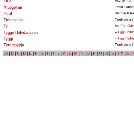
Trud
Åsynje. Far:
Þrúðgelmir
Jotun i Vafþr
Þræl
Stamfar til tr
Trönubeina
Trælkvinne i
Ty
Ås. Far:
Óði
Tygge Halvdansson
=
Tiggi Hálf
Tyggi
=
Tiggi Hálf
Tötrughypja
Trælkvinne i
|
A
|
B
|
C
|
D
|
E
|
F
|
G
|
H
|
I
|
J
|
K
|
L
|
M
|
N
|
O
|
P
|
Q
|
R
|
S
|
T Þ
|
U
|