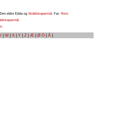
 Den eldre Edda og
Skáldskaparmál
. Far:
Rerir
.
ldskaparmál
.
nn
.
V
|
W
|
X
|
Y
|
Z
|
Æ
|
Ø Ö
|
Å
|