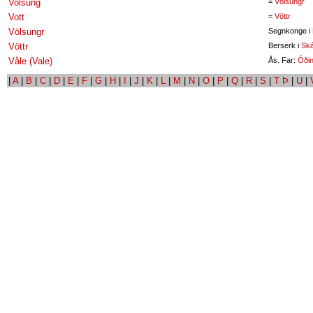
Volsung
=
Völsungr
Vott
=
Vöttr
Völsungr
Segnkonge i
Vöttr
Berserk i
Ská
Våle (Vale)
Ås. Far:
Óði
|
A
|
B
|
C
|
D
|
E
|
F
|
G
|
H
|
I
|
J
|
K
|
L
|
M
|
N
|
O
|
P
|
Q
|
R
|
S
|
T Þ
|
U
|