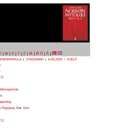
V
|
W
|
X
|
Y
|
Z
|
Æ
|
Ø Ö
|
Å
|
EIMSKRINGLA
|
STADNAMN
|
KJELDER / HJELP
e
.
.
(1)
.
ldskaparmál
.
nn
.
aginning
.
 i
Rígsþula
. Far:
Karl
.
(1)
.