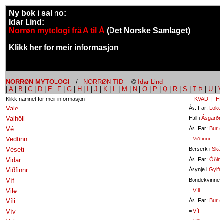
Ny bok i sal no:
Idar Lind:
Norrøn mytologi frå A til Å
(Det Norske Samlaget)
Klikk her for meir informasjon
NORRØN MYTOLOGI
/
NORRØN TID
©
Idar Lind
|
A
|
B
|
C
|
D
|
E
|
F
|
G
|
H
|
I
|
J
|
K
|
L
|
M
|
N
|
O
|
P
|
Q
|
R
|
S
|
T Þ
|
U
|
Klikk namnet for meir informasjon
KVAD
|
H
Vale
Ås. Far:
Lok
Valhöll
Hall i
Ásgarðr
Vé
Ås. Far:
Bur 
Vedfinn
=
Viðfinnr
Véseti
Berserk i
Ská
Vidar
Ås. Far:
Óði
Viðfinnr
Åsynje i
Gylf
Víf
Bondekvinne
Vile
=
Víli
Víli
Ås. Far:
Bur 
Vív
=
Víf