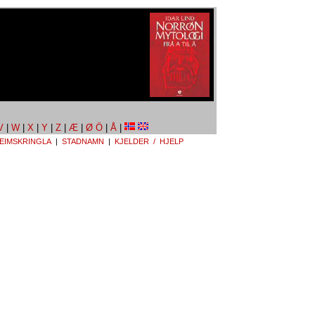
V
|
W
|
X
|
Y
|
Z
|
Æ
|
Ø Ö
|
Å
|
EIMSKRINGLA
|
STADNAMN
|
KJELDER / HJELP