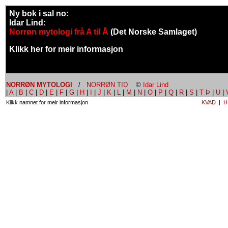
Ny bok i sal no:
Idar Lind:
Norrøn mytologi frå A til Å
(Det Norske Samlaget)
Klikk her for meir informasjon
NORRØN MYTOLOGI
/
NORRØN TID
©
Idar Lind
|
A
|
B
|
C
|
D
|
E
|
F
|
G
|
H
|
I
|
J
|
K
|
L
|
M
|
N
|
O
|
P
|
Q
|
R
|
S
|
T Þ
|
U
|
Klikk namnet for meir informasjon
KVAD
|
H