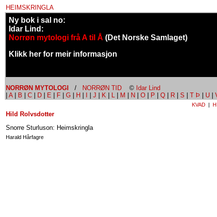
HEIMSKRINGLA
Ny bok i sal no:
Idar Lind:
Norrøn mytologi frå A til Å
(Det Norske Samlaget)
Klikk her for meir informasjon
NORRØN MYTOLOGI
/
NORRØN TID
©
Idar Lind
|
A
|
B
|
C
|
D
|
E
|
F
|
G
|
H
|
I
|
J
|
K
|
L
|
M
|
N
|
O
|
P
|
Q
|
R
|
S
|
T Þ
|
U
|
KVAD
|
H
Hild Rolvsdotter
Snorre Sturluson: Heimskringla
Harald Hårfagre