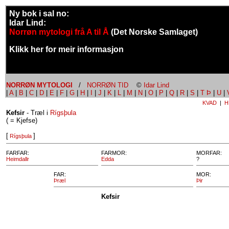
Ny bok i sal no:
Idar Lind:
Norrøn mytologi frå A til Å
(Det Norske Samlaget)
Klikk her for meir informasjon
NORRØN MYTOLOGI
/
NORRØN TID
©
Idar Lind
|
A
|
B
|
C
|
D
|
E
|
F
|
G
|
H
|
I
|
J
|
K
|
L
|
M
|
N
|
O
|
P
|
Q
|
R
|
S
|
T Þ
|
U
|
KVAD
|
H
Kefsir
- Træl i
Rígsþula
( = Kjefse)
[
]
Rígsþula
FARFAR:
FARMOR:
MORFAR:
Heimdallr
Edda
?
FAR:
MOR:
Þræl
Þir
Kefsir