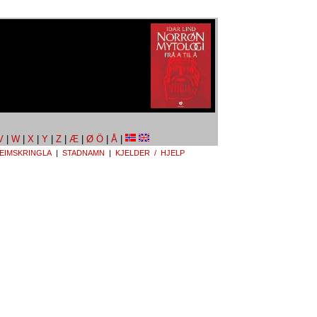
V
|
W
|
X
|
Y
|
Z
|
Æ
|
Ø Ö
|
Å
|
EIMSKRINGLA
|
STADNAMN
|
KJELDER / HJELP