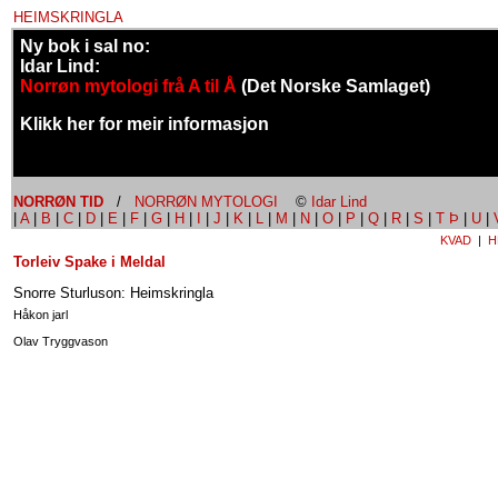
HEIMSKRINGLA
Ny bok i sal no:
Idar Lind:
Norrøn mytologi frå A til Å
(Det Norske Samlaget)
Klikk her for meir informasjon
NORRØN TID
/
NORRØN MYTOLOGI
©
Idar Lind
|
A
|
B
|
C
|
D
|
E
|
F
|
G
|
H
|
I
|
J
|
K
|
L
|
M
|
N
|
O
|
P
|
Q
|
R
|
S
|
T Þ
|
U
|
KVAD
|
H
Torleiv Spake i Meldal
Snorre Sturluson: Heimskringla
Håkon jarl
Olav Tryggvason