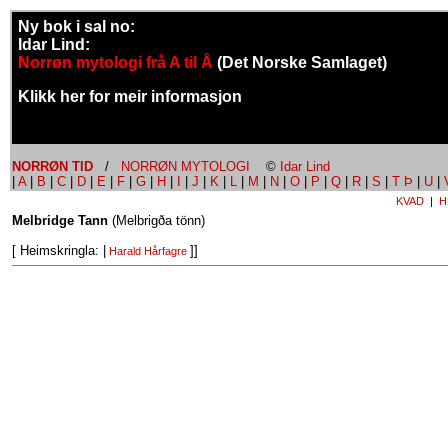
Ny bok i sal no:
Idar Lind:
Norrøn mytologi frå A til Å
(Det Norske Samlaget)
Klikk her for meir informasjon
NORRØN TID
/
NORRØN MYTOLOGI
©
Idar Lind
|
A
|
B
|
C
|
D
|
E
|
F
|
G
|
H
|
I
|
J
|
K
|
L
|
M
|
N
|
O
|
P
|
Q
|
R
|
S
|
T Þ
|
U
|
KVAD
|
H
Melbridge Tann
(Melbrigða tönn)
[ Heimskringla: |
]]
Harald Hårfagre