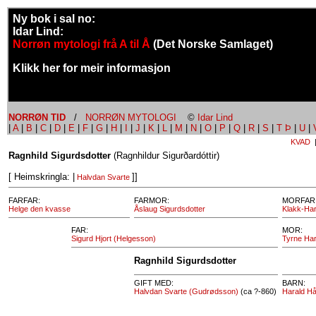
Ny bok i sal no:
Idar Lind:
Norrøn mytologi frå A til Å
(Det Norske Samlaget)
Klikk her for meir informasjon
NORRØN TID
/
NORRØN MYTOLOGI
©
Idar Lind
|
A
|
B
|
C
|
D
|
E
|
F
|
G
|
H
|
I
|
J
|
K
|
L
|
M
|
N
|
O
|
P
|
Q
|
R
|
S
|
T Þ
|
U
|
KVAD
Ragnhild Sigurdsdotter
(Ragnhildur Sigurðardóttir)
[ Heimskringla: |
]]
Halvdan Svarte
FARFAR:
FARMOR:
MORFAR
Helge den kvasse
Åslaug Sigurdsdotter
Klakk-Har
FAR:
MOR:
Sigurd Hjort (Helgesson)
Tyrne Har
Ragnhild Sigurdsdotter
GIFT MED:
BARN:
Halvdan Svarte (Gudrødsson)
(ca ?-860)
Harald Hå