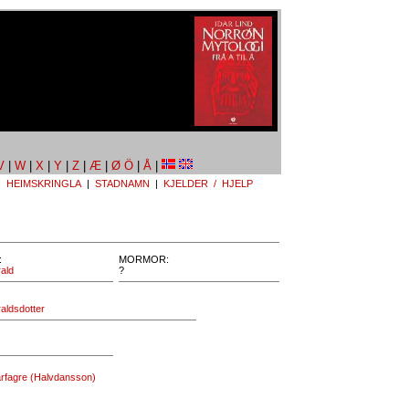
V
|
W
|
X
|
Y
|
Z
|
Æ
|
Ø Ö
|
Å
|
|
HEIMSKRINGLA
|
STADNAMN
|
KJELDER / HJELP
:
MORMOR:
ald
?
aldsdotter
rfagre (Halvdansson)