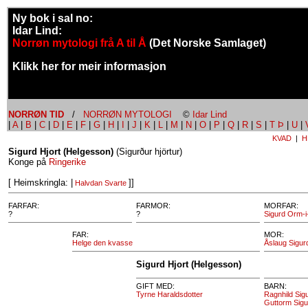
Ny bok i sal no:
Idar Lind:
Norrøn mytologi frå A til Å
(Det Norske Samlaget)
Klikk her for meir informasjon
NORRØN TID
/
NORRØN MYTOLOGI
©
Idar Lind
|
A
|
B
|
C
|
D
|
E
|
F
|
G
|
H
|
I
|
J
|
K
|
L
|
M
|
N
|
O
|
P
|
Q
|
R
|
S
|
T Þ
|
U
|
KVAD
|
H
Sigurd Hjort (Helgesson)
(Sigurður hjörtur)
Konge på
Ringerike
[ Heimskringla: |
]]
Halvdan Svarte
FARFAR:
FARMOR:
MORFAR:
?
?
Sigurd Orm-
FAR:
MOR:
Helge den kvasse
Åslaug Sigur
Sigurd Hjort (Helgesson)
GIFT MED:
BARN:
Tyrne Haraldsdotter
Ragnhild Sig
Guttorm Sigu