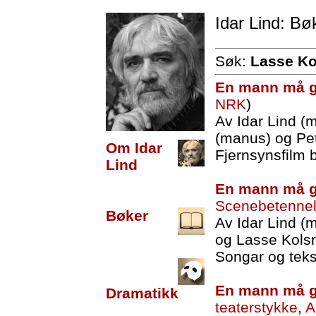
Idar Lind: Bø
Søk:
Lasse Ko
En mann må g
NRK
)
Av Idar Lind (
(manus) og Pet
Om Idar
Fjernsynsfilm 
Lind
En mann må g
Scenebetenne
Bøker
Av Idar Lind (
og Lasse Kols
Songar og tekst
En mann må g
Dramatikk
teaterstykke
,
A