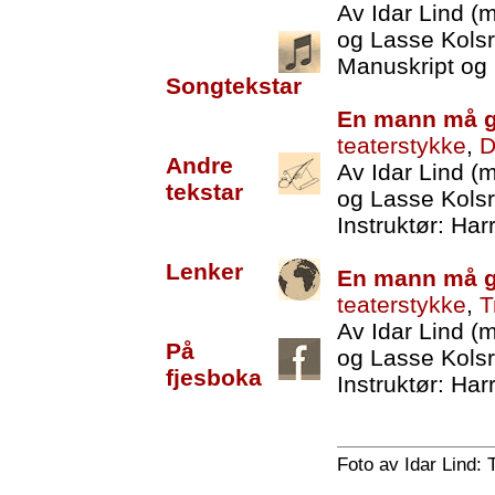
Av Idar Lind (
og Lasse Kols
Manuskript og 
Songtekstar
En mann må g
teaterstykke
,
D
Andre
Av Idar Lind (
tekstar
og Lasse Kols
Instruktør: Ha
Lenker
En mann må g
teaterstykke
,
T
Av Idar Lind (
På
og Lasse Kols
fjesboka
Instruktør: Ha
Foto av Idar Lind: 