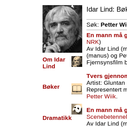
Idar Lind: Bø
Søk:
Petter Wi
En mann må g
NRK
)
Av Idar Lind (
(manus) og Pet
Om Idar
Fjernsynsfilm 
Lind
Tvers gjenno
Artist: Gluntan
Bøker
Representert m
Petter Wiik
.
En mann må g
Scenebetenne
Dramatikk
Av Idar Lind (