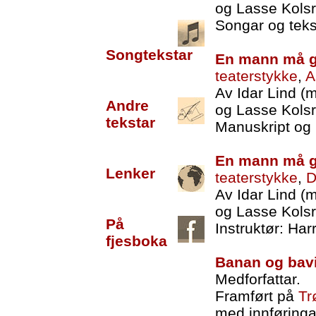
og Lasse Kols
Songar og tekst
Songtekstar
En mann må g
teaterstykke
,
A
Av Idar Lind (
Andre
og Lasse Kols
tekstar
Manuskript og 
En mann må g
Lenker
teaterstykke
,
D
Av Idar Lind (
og Lasse Kols
På
Instruktør: Ha
fjesboka
Banan og bav
Medforfattar.
Framført på
Tr
med innføring