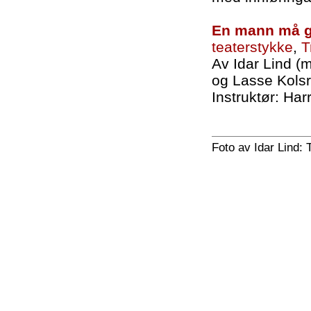
En mann må g
teaterstykke
,
T
Av Idar Lind (
og Lasse Kols
Instruktør: Ha
Foto av Idar Lind: 