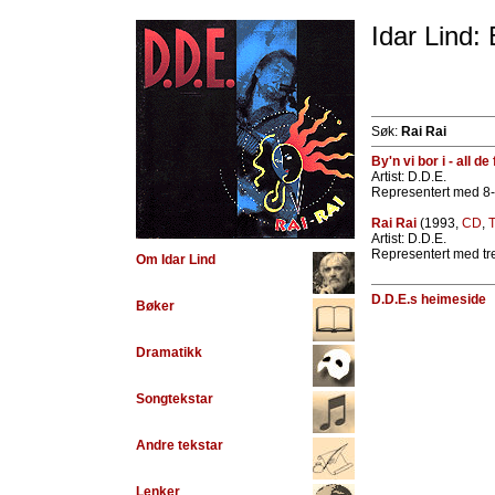
Idar Lind:
Søk:
Rai Rai
By'n vi bor i - all d
Artist: D.D.E.
Representert med 8-
Rai Rai
(1993,
CD
,
T
Artist: D.D.E.
Representert med tre
Om Idar Lind
D.D.E.s heimeside
Bøker
Dramatikk
Songtekstar
Andre tekstar
Lenker