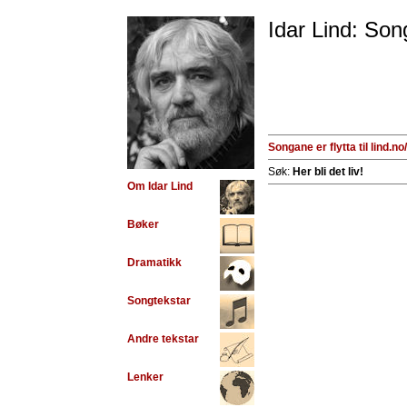
Idar Lind: Son
Songane er flytta til lind.no
Søk:
Her bli det liv!
Om Idar Lind
Bøker
Dramatikk
Songtekstar
Andre tekstar
Lenker