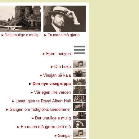
Det umulige e mulig
En mann må gjørra ...
Fjern menyen
Om boka
Vinsjan på kaia
Den nye visegruppa
Vår egen lille verden
Langt igjen te Royal Albert Hall
Sangen om fattigfolks lærdommer
Det umulige e mulig
En mann må gjørra de’n må
Songar