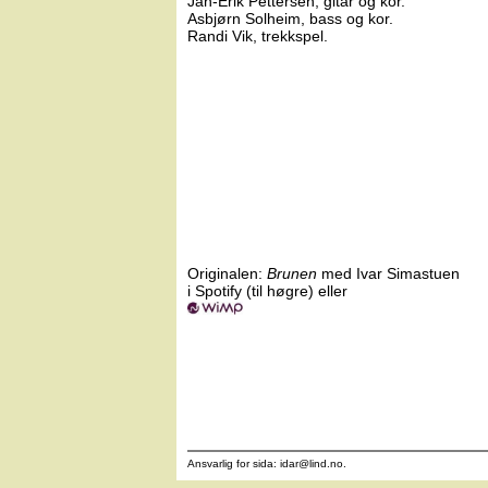
Jan-Erik Pettersen, gitar og kor.
Asbjørn Solheim, bass og kor.
Randi Vik, trekkspel.
Originalen:
Brunen
med Ivar Simastuen
i Spotify (til høgre) eller
Ansvarlig for sida: idar
@
lind.no.