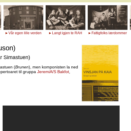
Vår egen lille verden
Langt igjen te RAH
Fattigfolks lærdommer
uson)
var Simastuen)
mastuen (
Brunen
), men komponisten la ned
epertoaret til gruppa
JeremiA/S Bakfot
,