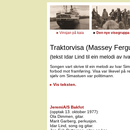
Vinsjan på kaia
Den nye visegruppa
Traktorvisa (Massey Ferg
(tekst Idar Lind til ein melodi av I
Songen vart skrive til ein melodi av Ivar Si
forbod mot framføring. Visa var likevel på r
sjølv om Simastuen var politimann.
Vis teksten.
JeremiA/S Bakfot
(opptak 13. oktober 1977):
Ola Dimmen, gitar.
Marit Garberg, perkusjon.
Idar Lind, song og gitar.