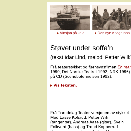
Vinsjan på kaia
Den nye visegruppa
Støvet under soffa’n
(tekst Idar Lind, melodi Petter Wiik
Frå teaterstykket og fjernsynsfilmen
En man
1990, Det Norske Teatret 1992, NRK 1996).
på CD (Scenebetennelsen 1992).
Vis teksten.
Frå Trøndelag Teater-versjonen av stykket.
Med Lasse Kolsrud, Petter Wiik
(tangentar), Andreas Aase (gitar), Svein
Folkvord (bass) og Trond Kopperrud