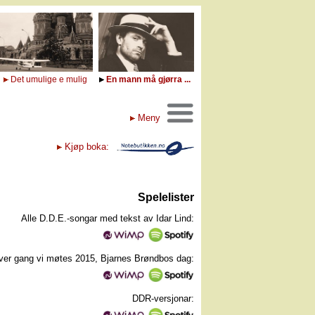
Det umulige e mulig
En mann må gjørra ...
Meny
Kjøp boka:
Spelelister
Alle D.D.E.-songar med tekst av Idar Lind:
ver gang vi møtes 2015, Bjarnes Brøndbos dag:
DDR-versjonar: