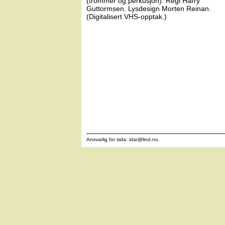
(trommer og perkusjon). Regi Harry
Guttormsen. Lysdesign Morten Reinan.
(Digitalisert VHS-opptak.)
Ansvarlig for sida: idar
@
lind.no.