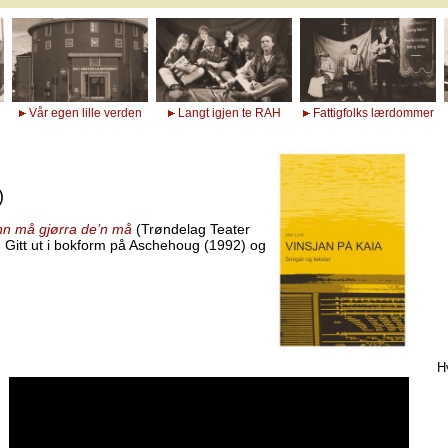
Vår egen lille verden
Langt igjen te RAH
Fattigfolks lærdommer
)
n må gjørra de’n må
(Trøndelag Teater
 Gitt ut i bokform på Aschehoug (1992) og
H