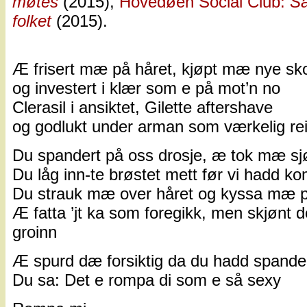
møtes
(2015),
Hovedøen Social Club:
Sa
folket
(2015).
Æ frisert mæ på håret, kjøpt mæ nye sk
og investert i klær som e på mot’n no
Clerasil i ansiktet, Gilette aftershave
og godlukt under arman som værkelig re
Du spandert på oss drosje, æ tok mæ sj
Du låg inn-te brøstet mett før vi hadd 
Du strauk mæ over håret og kyssa mæ 
Æ fatta ’jt ka som foregikk, men skjønt 
groinn
Æ spurd dæ forsiktig da du hadd spander
Du sa: Det e rompa di som e så sexy