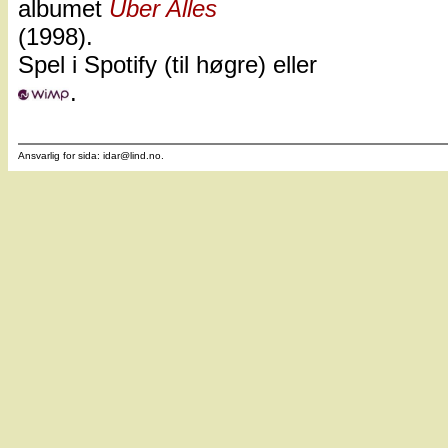
albumet
Über Alles
(1998).
Spel i Spotify (til høgre) eller
.
Ansvarlig for sida: idar
@
lind.no.