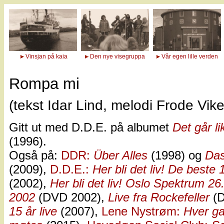
Vinsjan på kaia
Den nye visegruppa
Vår egen lille verden
Rompa mi
(tekst Idar Lind, melodi Frode Vik
Gitt ut med D.D.E. på albumet
Det går li
(1996).
Også på:
DDR:
Über Alles
(1998) og
Da
(2009),
D.D.E.:
Her bli det liv! De best
(2002),
Her bli det liv! Oslo Spektrum 26
2002
(DVD 2002),
Live fra Rockefeller
(D
15 år live
(2007),
Lene Nystrøm:
Hver ga