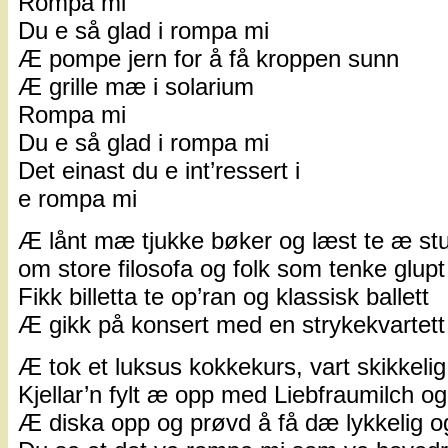
Rompa mi
Du e så glad i rompa mi
Æ pompe jern for å få kroppen sunn
Æ grille mæ i solarium
Rompa mi
Du e så glad i rompa mi
Det einast du e int’ressert i
e rompa mi
Æ lånt mæ tjukke bøker og læst te æ st
om store filosofa og folk som tenke glupt
Fikk billetta te op’ran og klassisk ballett
Æ gikk på konsert med en strykekvartett
Æ tok et luksus kokkekurs, vart skikkeli
Kjellar’n fylt æ opp med Liebfraumilch o
Æ diska opp og prøvd å få dæ lykkelig o