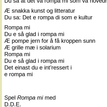
Du sa at det va rompa mi som va hovedr
Æ snakka kunst og litteratur
Du sa: Det e rompa di som e kultur
Rompa mi
Du e så glad i rompa mi
Æ pompe jern for å få kroppen sunn
Æ grille mæ i solarium
Rompa mi
Du e så glad i rompa mi
Det einast du e int’ressert i
e rompa mi
Spel
Rompa mi
med
D.D.E.