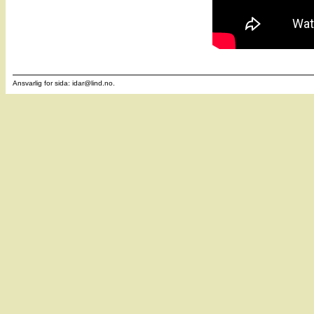
Ansvarlig for sida: idar
@
lind.no.