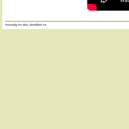
Ansvarlig for sida: idar
@
lind.no.