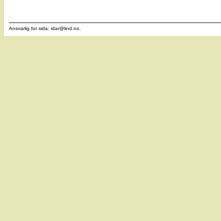
Ansvarlig for sida: idar
@
lind.no.