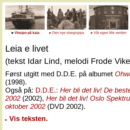
Vinsjan på kaia
Den nye visegruppa
Vår egen lille verden
Leia e livet
(tekst Idar Lind, melodi Frode Vik
Først utgitt med D.D.E. på albumet
Ohw
(1998).
Også på:
D.D.E.:
Her bli det liv! De bes
2002
(2002),
Her bli det liv! Oslo Spektr
oktober 2002
(DVD 2002).
Vis teksten.