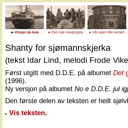
Vinsjan på kaia
Den nye visegruppa
Vår egen lille verden
Shanty for sjømannskjerka
(tekst Idar Lind, melodi Frode Vik
Først utgitt med D.D.E. på albumet
Det g
(1996).
Ny versjon på albumet
No e D.D.E. jul ig
Den første delen av teksten er heilt sjølv
Vis teksten.