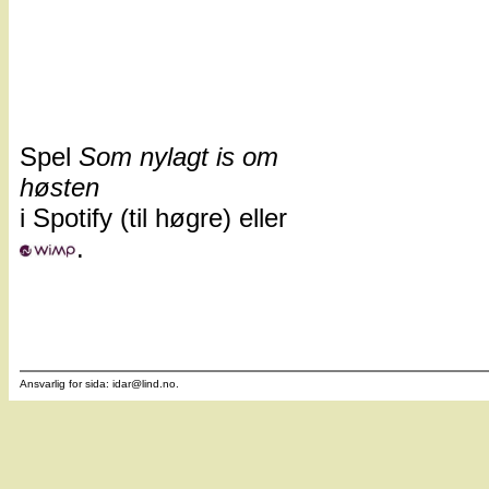
Spel
Som nylagt is om
høsten
i Spotify (til høgre) eller
.
Ansvarlig for sida: idar
@
lind.no.