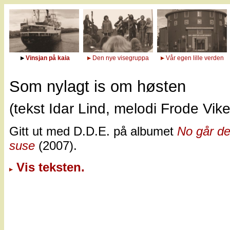
Vinsjan på kaia
Den nye visegruppa
Vår egen lille verden
Som nylagt is om høsten
(tekst Idar Lind, melodi Frode Vik
Gitt ut med D.D.E. på albumet
No går de
suse
(2007).
Vis teksten.