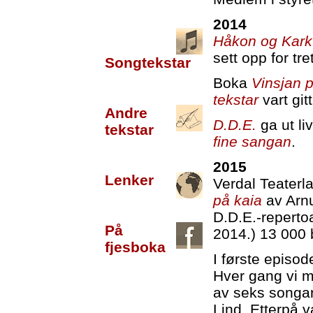
2014
Håkon og Kark
sett opp for tr
Songtekstar
Boka
Vinsjan 
tekstar
vart gitt
Andre
D.D.E.
ga ut l
tekstar
fine sangan
.
2015
Lenker
Verdal Teaterl
på kaia
av Arnu
D.D.E.-repertoa
På
2014.) 13 000 b
fjesboka
I første episo
Hver gang vi m
av seks songar
Lind. Etterpå 