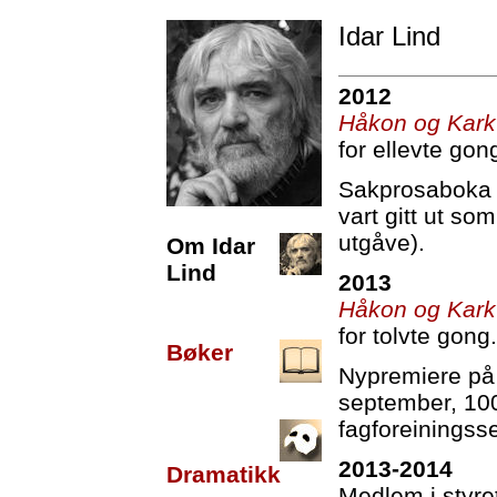
Idar Lind
2012
Håkon og Kark
for ellevte gon
Sakprosabok
vart gitt ut som
utgåve).
Om Idar
Lind
2013
Håkon og Kark
for tolvte gong.
Bøker
Nypremiere p
september, 100
fagforeiningss
2013-2014
Dramatikk
Medlem i styre