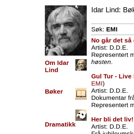
Idar Lind: Bø
Søk:
EMI
No går det så
Artist: D.D.E.
Representert 
høsten
.
Om Idar
Lind
Gul Tur - Live
EMI
)
Artist: D.D.E.
Bøker
Dokumentar frå
Representert m
Her bli det liv!
Dramatikk
Artist: D.D.E.
Frå jubileumsk