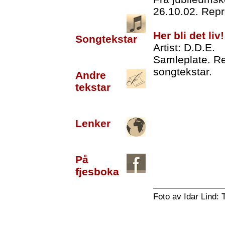
26.10.02. Repre
Her bli det liv!
Songtekstar
Artist: D.D.E.
Samleplate. R
songtekstar.
Andre
tekstar
Lenker
På
fjesboka
Foto av Idar Lind: 