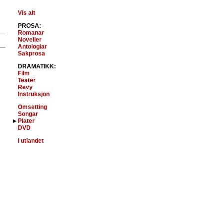
Vis alt
PROSA:
Romanar
Noveller
Antologiar
Sakprosa
DRAMATIKK:
Film
Teater
Revy
Instruksjon
Omsetting
Songar
Plater
DVD
I utlandet