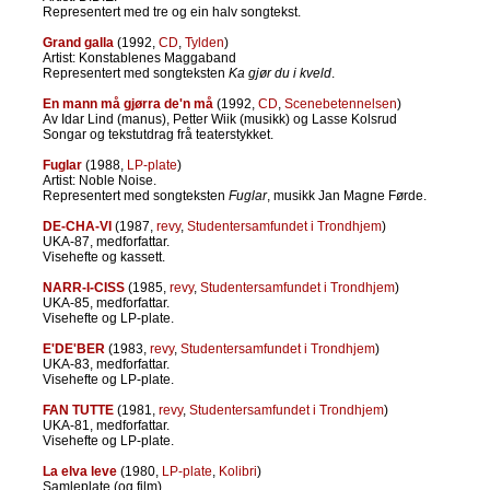
Representert med tre og ein halv songtekst.
Grand galla
(1992,
CD
,
Tylden
)
Artist: Konstablenes Maggaband
Representert med songteksten
Ka gjør du i kveld
.
En mann må gjørra de'n må
(1992,
CD
,
Scenebetennelsen
)
Av Idar Lind (manus), Petter Wiik (musikk) og Lasse Kolsrud
Songar og tekstutdrag frå teaterstykket.
Fuglar
(1988,
LP-plate
)
Artist: Noble Noise.
Representert med songteksten
Fuglar
, musikk Jan Magne Førde.
DE-CHA-VI
(1987,
revy
,
Studentersamfundet i Trondhjem
)
UKA-87, medforfattar.
Visehefte og kassett.
NARR-I-CISS
(1985,
revy
,
Studentersamfundet i Trondhjem
)
UKA-85, medforfattar.
Visehefte og LP-plate.
E'DE'BER
(1983,
revy
,
Studentersamfundet i Trondhjem
)
UKA-83, medforfattar.
Visehefte og LP-plate.
FAN TUTTE
(1981,
revy
,
Studentersamfundet i Trondhjem
)
UKA-81, medforfattar.
Visehefte og LP-plate.
La elva leve
(1980,
LP-plate
,
Kolibri
)
Samleplate (og film).