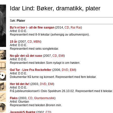
Idar Lind: Bøker, dramatikk, plater
Søk:
Plater
By'n vi bor i - all de fine sangan
(2014,
CD
,
Rai Rai
)
Artist: D.D.E.
Representert med 8-9 tekstar (avhengig av albumversjon).
15 år
(2007,
CD
,
MBN
)
Artist: D.D.E.
Representert med seks songtekstar.
No går det så det suse
(2007,
CD
,
EMI
)
Artist: D.D.E.
Representert med teksten
Som nylagt is om høsten
.
Gul Tur - Live Fra Rockefeller
(2006,
DVD
,
EMI
)
Artist: D.D.E.
Dokumentar frå turne og konsert. Representert med fem tekstar.
Her bli det liv!
(2003,
DVD
,
EMI
)
Artist: D.D.E.
Frå jubileumskonsert i Oslo Spektrum 26.10.02. Representert med ti tekstar.
Flaks
(2003,
CD
,
Gluntanmusikk
)
Artist: Gluntan
Representert med teksten
Broren min
.
JeremiA/S Bakfot
(2002,
CD
)