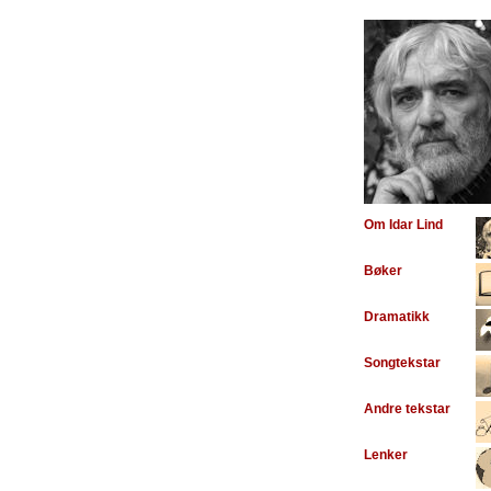
Om Idar Lind
Bøker
Dramatikk
Songtekstar
Andre tekstar
Lenker