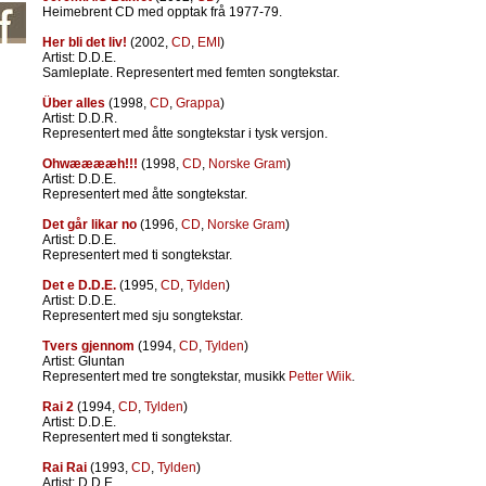
Heimebrent CD med opptak frå 1977-79.
Her bli det liv!
(2002,
CD
,
EMI
)
Artist: D.D.E.
Samleplate. Representert med femten songtekstar.
Über alles
(1998,
CD
,
Grappa
)
Artist: D.D.R.
Representert med åtte songtekstar i tysk versjon.
Ohwææææh!!!
(1998,
CD
,
Norske Gram
)
Artist: D.D.E.
Representert med åtte songtekstar.
Det går likar no
(1996,
CD
,
Norske Gram
)
Artist: D.D.E.
Representert med ti songtekstar.
Det e D.D.E.
(1995,
CD
,
Tylden
)
Artist: D.D.E.
Representert med sju songtekstar.
Tvers gjennom
(1994,
CD
,
Tylden
)
Artist: Gluntan
Representert med tre songtekstar, musikk
Petter Wiik
.
Rai 2
(1994,
CD
,
Tylden
)
Artist: D.D.E.
Representert med ti songtekstar.
Rai Rai
(1993,
CD
,
Tylden
)
Artist: D.D.E.